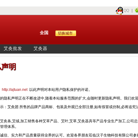
QQ
|
全国
切换城市
艾灸批发
艾灸器
私声明
团
http://ajtuan.net
以此声明对本站用户隐私保护的许诺。
的隐私声明正在不断改进中,随着本站服务范围的扩大,会随时更新隐私声明。我们欢
示：艾灸团 所售的品牌产品商标、包装及外观已全部注册,如有假冒或仿制,必将追
艾灸条,艾绒,加工销售各种艾草产品、艾叶,艾草,艾灸器具等产品专业生产加工,公
管理体系。
诚信、实力和产品质量获得业界的认可。欢迎各界朋友莅临汉子生物科技有限公司参