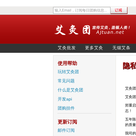
艾灸批发
更多艾灸
无烟艾条
使用帮助
隐
玩转艾灸团
常见问题
艾灸
什么是艾灸团
艾灸团
开发api
郑重启
团购挂件
志！
五年陈
更新订阅
的质量
邮件订阅
我司的