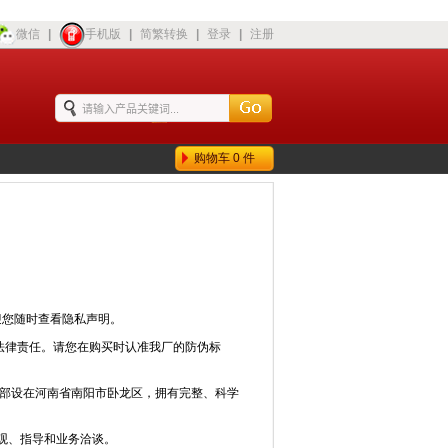
微信
|
手机版
|
简繁转换
|
登录
|
注册
购物车
0
件
迎您随时查看隐私声明。
究法律责任。请您在购买时认准我厂的防伪标
司总部设在河南省南阳市卧龙区，拥有完整、科学
观、指导和业务洽谈。