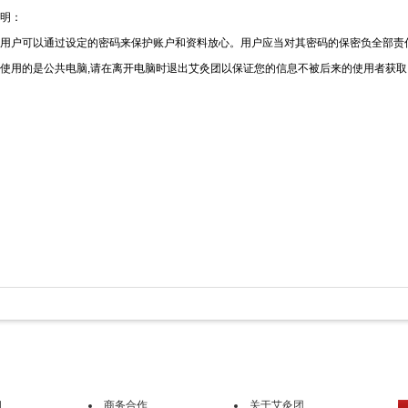
明：
用户可以通过设定的密码来保护账户和资料放心。用户应当对其密码的保密负全部责
使用的是公共电脑,请在离开电脑时退出艾灸团以保证您的信息不被后来的使用者获取
阅
商务合作
关于艾灸团