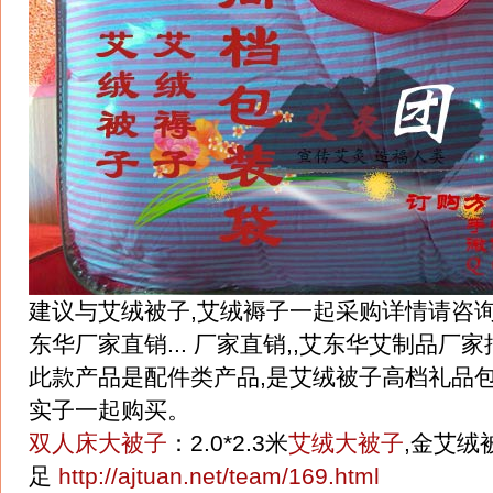
建议与艾绒被子,艾绒褥子一起采购详情请咨询
东华厂家直销... 厂家直销,,艾东华艾制品厂
此款产品是配件类产品,是艾绒被子高档礼品
实子一起购买。
双人床大被子
：2.0*2.3米
艾绒大被子
,金艾绒
足
http://ajtuan.net/team/169.html