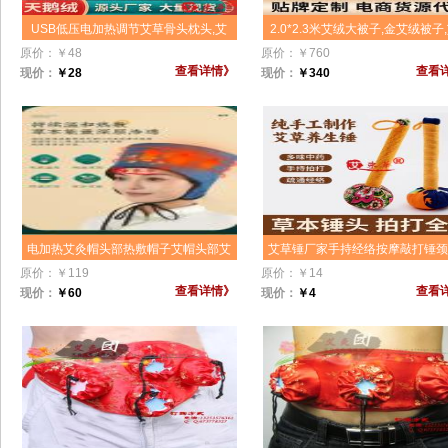
USB低压电加热调节艾草骨头枕头,艾
2.0*2.3米艾绒大被子,金艾绒被子
草填充艾草调节加热修复颈椎枕头源头
褥子,艾味十足,养生保健艾绒被褥
原价：
￥
48
原价：
￥
760
厂家批发价格
艾绒被子,艾绒制品睡觉也能治病,
查看详情》
查看
现价：
￥
28
现价：
￥
340
艾灸造福人类!
电加热艾灸帽头部热敷帽子艾帽头部艾
艾草锤厂家手持经络按摩敲打锤
灸帽电加热帽艾灸热敷帽子采用远红外
部背部艾草填充经络保健按摩养
原价：
￥
119
原价：
￥
14
发热设计,热效更高更均匀
锤代批发
查看详情》
查看
现价：
￥
60
现价：
￥
4