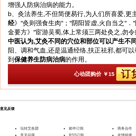
增强人防病治病的能力。
b、灸法养生,不但简便易行,为人们所喜爱,
经
》"灸则强食生肉"；"阴阳皆虚,火自当之"
金要方》"宦游吴蜀,体上常须三两处灸之,勿令
中医认为,艾灸不同的穴位和部位可以产生不
阳、调和气血,还是温通经络,扶正祛邪,都可
到
保健养生防病治病
的作用。
心动团购价
￥15
意见反馈
玩转艾灸团
邮件订阅
商务合作
常见问题
RSS订阅
友情链接