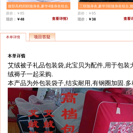
腹部高档四联随身灸,豪华4随身灸组合,
三联随身灸,豪华3联随身灸组合,
高品四联灸,精致4连,四联随身灸,便携
档三联随身灸,连体随身灸,三联随
原价：
￥
85
原价：
￥
65
式温灸盒,适合成人和老人使用的。尤
布包布袋艾灸盒布套便携式温灸
查看详情》
查看
现价：
￥
48
现价：
￥
38
其是对妇女痛经,受风寒,湿气和受凉有
很好的效果,同时温灸对减肥也有相当
不错的效果。该温灸器选材认真,做工
项目答疑
本单详情
精细,坚固耐用
艾绒被子礼品包装袋,此宝贝为配件,用于包装
绒褥子一起采购.
本产品为外包装袋子,结实耐用,有钢圈加固.多