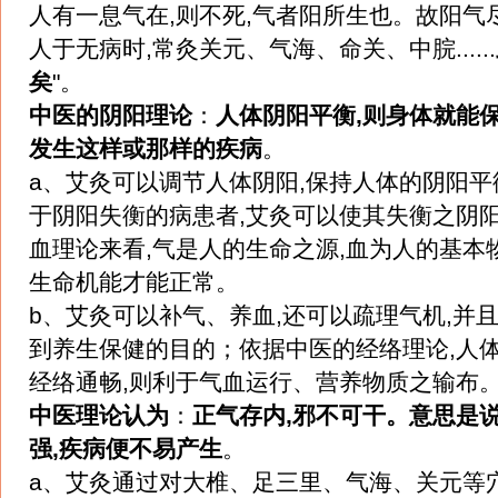
人有一息气在,则不死,气者阳所生也。故阳气
人于无病时,常灸关元、气海、命关、中脘......
矣
"。
中医的阴阳理论
：
人体阴阳平衡,则身体就能保
发生这样或那样的疾病
。
a、艾灸可以调节人体阴阳,保持人体的阴阳平
于阴阳失衡的病患者,艾灸可以使其失衡之阴
血理论来看,气是人的生命之源,血为人的基本物
生命机能才能正常。
b、艾灸可以补气、养血,还可以疏理气机,并且
到养生保健的目的；依据中医的经络理论,人
经络通畅,则利于气血运行、营养物质之输布
中医理论认为
：
正气存内,邪不可干。意思是
强,疾病便不易产生
。
a、艾灸通过对大椎、足三里、气海、关元等穴