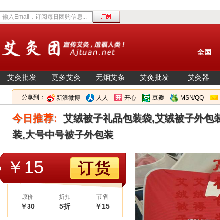
全国
艾灸批发
更多艾灸
无烟艾条
艾灸批发
艾灸器
分享到：
新浪微博
人人
开心
豆瓣
MSN/QQ
今日推荐:
艾绒被子礼品包装袋,艾绒被子外包
装,大号中号被子外包装
￥15
原价
折扣
节省
￥30
5折
￥15