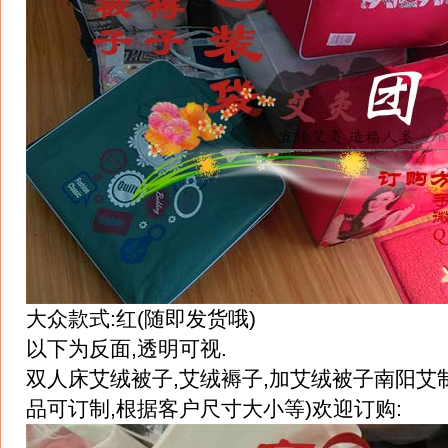
大众款式:红(随即发货哦)
以下为反面,透明可视.
双人床艾绒被子,艾绒褥子,加艾绒被子南阳艾
品可订制,根据客户尺寸大小等)欢迎订购: