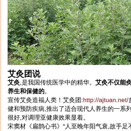
艾灸团说
艾灸
,是我国传统医学中的精华。
艾灸不仅能
养生和保健的
。
宣传艾灸造福人类！艾灸团:
http://ajtuan.net/
健和预防疾病,推出了适合现代人养生的一系
很好,对调理亚健康效果显着。
宋窦材《扁鹊心书》"人至晚年阳气衰,故手足不