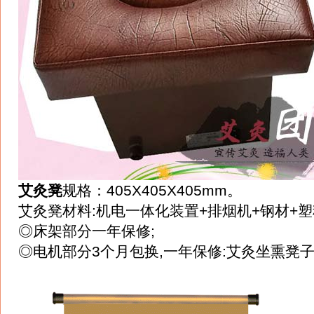
艾灸凳
规格：405X405X405mm。
艾灸凳材料:机电一体化装置+排烟机+钢材+塑
◎床架部分一年保修;
◎电机部分3个月包换,一年保修:艾灸坐熏凳子