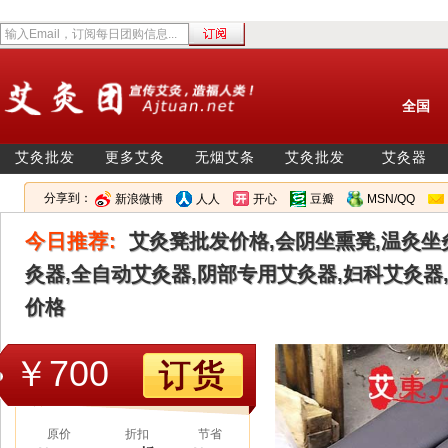
全国
艾灸批发
更多艾灸
无烟艾条
艾灸批发
艾灸器
分享到：
新浪微博
人人
开心
豆瓣
MSN/QQ
今日推荐:
艾灸凳批发价格,会阴坐熏凳,温灸坐
灸器,全自动艾灸器,阴部专用艾灸器,妇科艾灸器
价格
￥700
原价
折扣
节省