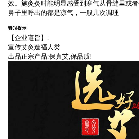
效。施灸灸时能明显感受到寒气从骨缝里或者
鼻子里呼出的都是凉气，一般几次调理
【企业遵旨】:
宣传艾灸造福人类.
出品正宗产品:保真艾,保品质!