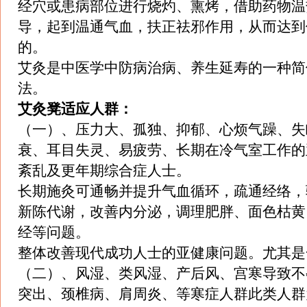
经穴或患病部位进行烧灼、熏烤，借助药物温
导，起到温通气血，扶正祛邪作用，从而达到
的。
艾灸是中医学中防病治病、养生延寿的一种简
法。
艾灸凳
适应人群：
（一）、压力大、孤独、抑郁、心烦气躁、失
衰、耳目失灵、易疲劳、长期在冷气室工作的
紊乱及更年期综合症人士。
长期施灸可通畅并提升气血循环，疏通经络，
新陈代谢，改善内分泌，调理肥胖、面色枯黄
经等问题。
整体改善现代成功人士的亚健康问题。尤其是
（二）、风湿、类风湿、产后风、宫寒导致不
突出、颈椎病、肩周炎、等寒症人群此类人群