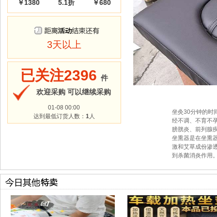
￥1380
5.1折
￥680
3天以上
已关注2396
件
欢迎采购 可以继续采购
01-08 00:00
坐灸30分钟的
达到最低订货人数：
1
人
经不调、不育不
膀胱炎、前列腺疾
坐熏器是在坐熏
激和艾草成份渗
到杀菌消炎作用