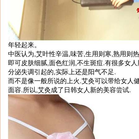
年轻起来。
中医认为,艾叶性辛温,味苦,生用则寒,熟用则热
即可皮肤细腻,面色红润,不生斑痘.有很多女
分泌失调引起的,实际上还是阳气不足.
而不是像一般所说的上火.艾灸可以带给女人
面容.所以,艾灸成了日韩女人新的美容尝试.