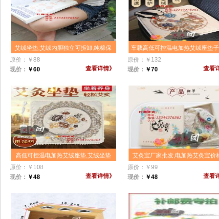
艾绒坐垫,艾绒内胆独立可拆卸,纯棉保
车载高低可控温电加热艾绒座垫
健养生护臀,办公室沙发,汽车,学生凳子
价格,艾绒垫坐垫,艾灸养生座垫,
原价：
￥
88
原价：
￥
132
艾草艾叶灸坐垫椅纯艾绒垫子
可控温臀部护理坐垫加工订制O
查看详情》
查看
现价：
￥
60
现价：
￥
70
高低可控温电加热艾绒座垫,艾绒坐垫
艾灸宝厂家批发,电加热艾灸宝价格
电加热坐垫,艾绒+棉加厚型内胆独立可
灸宝可调温控加药草艾绒热敷电
原价：
￥
108
原价：
￥
99
拆卸,送礼物办公室电脑椅沙发凳子艾
药内芯,热敷包,暖宫,艾草包
查看详情》
查看
现价：
￥
48
现价：
￥
48
灸艾草保健椅垫