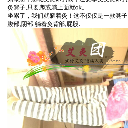
灸凳子,只要爬或躺上面就ok。
坐累了，我们就躺着灸！这不仅仅是一款凳子，
腹部,阴部,躺着灸背部,屁股.