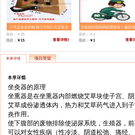
三孔艾灸盒价格,精工竹制三孔艾灸盒
艾条批发团购网邮费链接！偏远
批发,温灸腰腹背部竹灸盒,三眼灸盒,3
包邮 请主动拍此链接补齐邮费后 
原价：
￥
35
原价：
￥
1
孔艾灸盒,温灸器补气通脉散结,艾灸盒
团客服安排发货
查看详情》
查看
现价：
￥
15
现价：
￥
1
价格团购批发价格,艾灸盒选材认真,做
工精细,坚固耐用！该产品由正规厂家
生产！
项目答疑
本单详情
坐灸器的原理
坐熏器是在坐熏器内部燃烧艾草块使子宫、阴
艾草成份渗透体内，热力和艾草药气进入到子
炎作用。
使下腹部的废物排除使泌尿系统，生殖器，前
可以对女性疾病（性冷淡、阴道松弛、痛经、