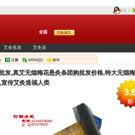
QQ
|
全国
切换城市
艾灸批发
艾灸器
心
豆瓣
MSN/QQ
邮件
批发,真艾无烟梅花悬灸条团购批发价格,特大无烟梅
,宣传艾灸造福人类
3.