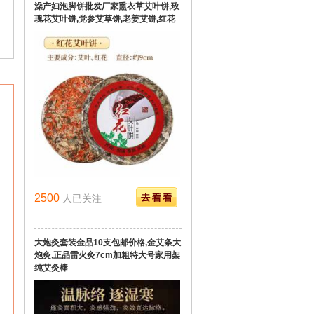
澡产妇泡脚饼批发厂家熏衣草艾叶饼,玫
瑰花艾叶饼,党参艾草饼,老姜艾饼,红花
艾饼,花椒艾叶饼等沐浴,足浴饼
2500
人已关注
大炮灸套装金品10支包邮价格,金艾条大
炮灸,正品雷火灸7cm加粗特大号家用架
纯艾灸棒