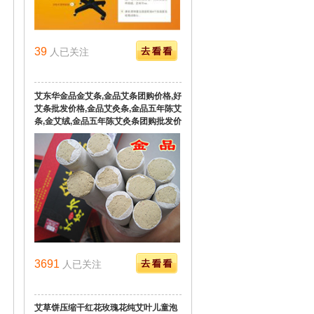
39
人已关注
艾东华金品金艾条,金品艾条团购价格,好
艾条批发价格,金品艾灸条,金品五年陈艾
条,金艾绒,金品五年陈艾灸条团购批发价
格
3691
人已关注
艾草饼压缩干红花玫瑰花纯艾叶儿童泡