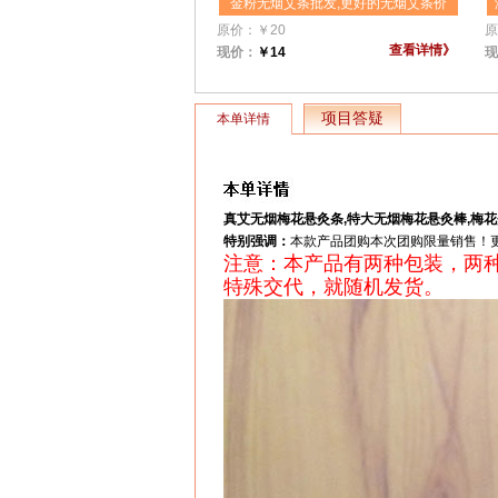
金粉无烟艾条批发,更好的无烟艾条价
格,金粉无烟艾条,无烟艾灸条中的精品
原价：
￥
20
原
无烟艾条,更值得信赖的无烟艾条之一,
查看详情》
现价：
￥
14
现
无烟艾灸条团购批发14元,宣传艾灸造
福人类
项目答疑
本单详情
真艾无烟梅花悬灸条,特大无烟梅花悬灸棒,梅
特别强调：
本款产品团购本次团购限量销售！更少
注意：本产品有两种包装，两
特殊交代，就随机发货。