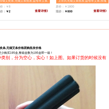
没烟艾灸条,无烟艾条批发,益母草艾条,
上官氏无烟艾条批发,益母草艾条,玫瑰
玫瑰无烟艾条,玫瑰香无烟金粉艾条,美
无烟艾条,精装金品无烟艾条五月纯阳,
价：
￥
8
原价：
￥
1800
容院专用美白艾条团购批发
香薰艾灸条,悬灸架专用2支装美容院专
查看详情》
查看详情》
价：
￥
2
现价：
￥
800
用美白艾条团购批发
花灸条,无烟艾条价格团购批发价格
购买195盒,整箱盒数为195盒即一箱！
种类别，分为空心，实心！如上图。如果订货的时候没有