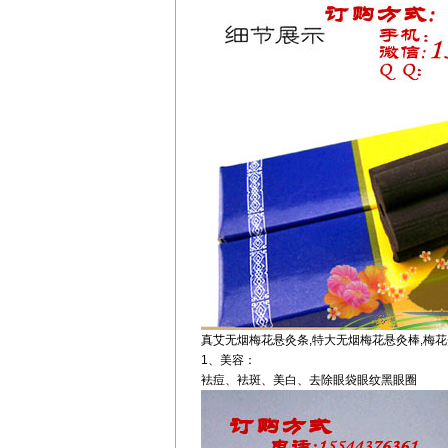
真艾无烟梅花悬灸条,特大无烟梅花悬灸棒,梅
1、美容：
袪痘、袪斑、美白、去除眼袋眼纹黑眼圈