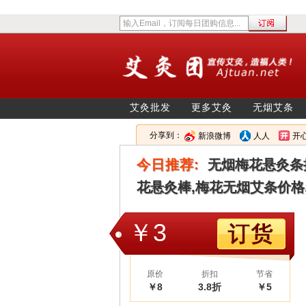
艾灸批发
更多艾灸
无烟艾条
分享到：
新浪微博
人人
开
今日推荐:
无烟梅花悬灸条
花悬灸棒,梅花无烟艾条价格
￥3
原价
折扣
节省
￥8
3.8折
￥5