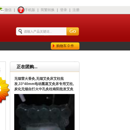
微信
|
手机版
|
简繁转换
|
登录
|
注册
购物车
0
件
正在团购...
无烟雷火香灸,无烟艾灸床艾柱批
发,33*40mm电动熏蒸艾灸床专用艾柱,
8
炭化无烟自打火中孔灸柱南阳批发艾灸
床专用艾柱