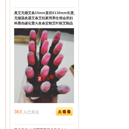
真艾无烟艾条15mm直径X130mm长度,
无烟温灸器艾条艾柱家用养生馆会所妇
科黑色碳化雷火灸条定制艾叶粉艾制品
363
人已关注