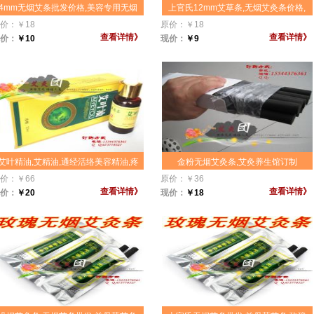
4mm无烟艾条批发价格,美容专用无烟
上官氏12mm艾草条,无烟艾灸条价格,
艾条,spa会所供面部小号无烟美容艾
小细艾条,美容艾条批发,美容专用无烟
价：
￥
18
原价：
￥
18
条,70根每盒装美容艾条,无烟美容艾条
艾条,spa会所超专供无烟美容艾条美容
查看详情》
查看详情》
价：
￥
10
现价：
￥
9
价格,这是一款更小的美容艾灸条,适合
艾条艾灸器具,适合艾灸盒,悬灸仪等灸
于把此艾条放入美容棒里面使用,因为
器使用,因为没有烟,也更适合于一年四
没有烟,也更适合于一年四季美白养颜
季美白养颜使用！
使用！
艾叶精油,艾精油,通经活络美容精油,疼
金粉无烟艾灸条,艾灸养生馆订制
痛精油,纯天然精油,天然艾草精油20ml,
款,18mm*200mm无烟艾条订制,白盒
价：
￥
66
原价：
￥
36
保健美容,活血化瘀,温经通络温灸刮痧
无字贴牌订制无烟艾灸条
查看详情》
查看详情》
价：
￥
20
现价：
￥
18
精油