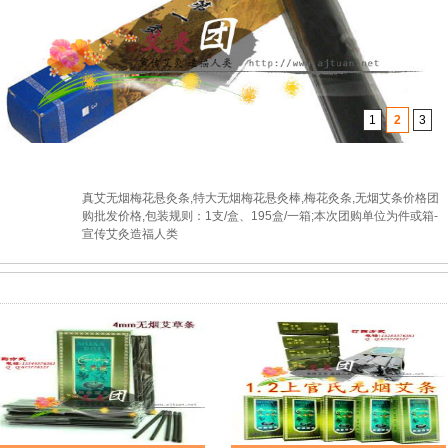
1
2
3
真艾无烟梅花悬灸条,特大无烟梅花悬灸棒,梅花灸条,无烟艾条价格团
购批发价格,包装规则：1支/盒、195盒/一箱;本次团购单位为件或箱-
宣传艾灸造福人类