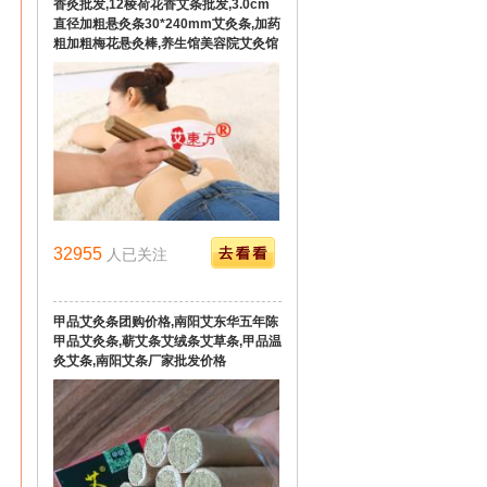
香灸批发,12棱荷花香艾条批发,3.0cm
直径加粗悬灸条30*240mm艾灸条,加药
粗加粗梅花悬灸棒,养生馆美容院艾灸馆
艾条专供
32955
人已关注
甲品艾灸条团购价格,南阳艾东华五年陈
甲品艾灸条,蕲艾条艾绒条艾草条,甲品温
灸艾条,南阳艾条厂家批发价格