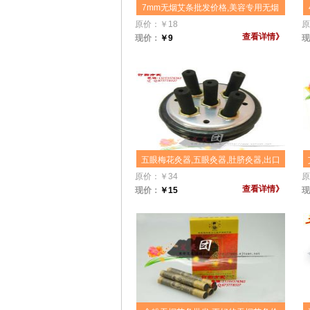
7mm无烟艾条批发价格,美容专用无烟
艾条,spa会所供面部中号无烟美容艾
原价：
￥
18
原
条,30根每盒装美容艾条,无烟美容艾条
查看详情》
现价：
￥
9
现
价格,这是一款更中的美容艾灸条,适合
于把此艾条放入美容棒里面使用,因为
没有烟,也更适合于一年四季美白养颜
使用！
五眼梅花灸器,五眼灸器,肚脐灸器,出口
韩国艾条器,无烟艾灸器,艾灸团艾灸器
原价：
￥
34
原
团购批发价格,宣传艾灸造福人类
查看详情》
现价：
￥
15
现