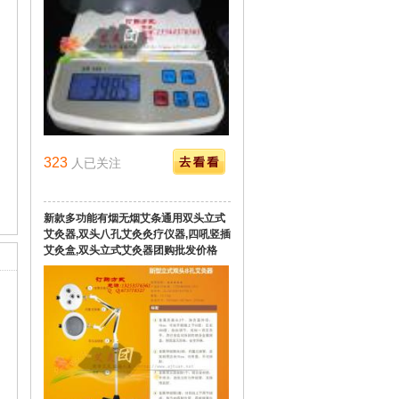
323
人已关注
新款多功能有烟无烟艾条通用双头立式
艾灸器,双头八孔艾灸灸疗仪器,四吼竖插
艾灸盒,双头立式艾灸器团购批发价格