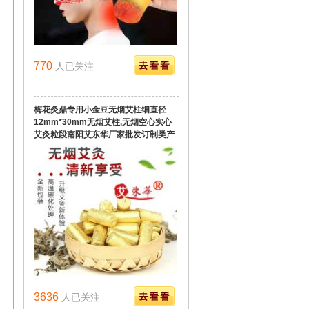
770
人已关注
梅花灸鼎专用小金豆无烟艾柱细直径
12mm*30mm无烟艾柱,无烟空心实心
艾灸粒段南阳艾东华厂家批发订制类产
品
3636
人已关注