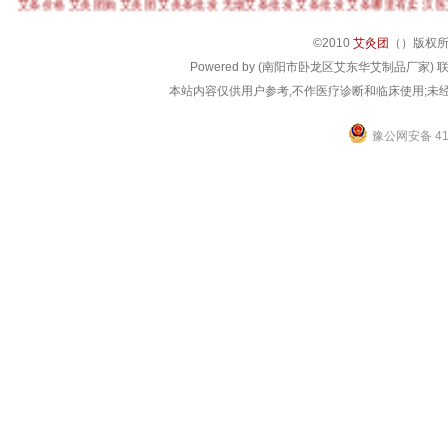
艾条价格
艾灸团购
艾灸团
艾灸条批发
无烟艾条批发
艾条批发
艾条哪里有卖
汉医
©
2010
艾灸团
（
）版权
Powered by (南阳市卧龙区艾东华艾制品厂家) 联系电话
本站内容仅供用户参考,不作医疗诊断和临床使用;未经
豫公网安备 411