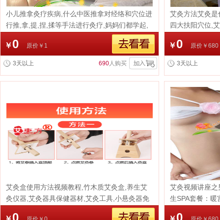
小儿推拿灸疗疾病,什么中医推拿对经络和穴位进
艾灸方法艾灸是什
行推,拿,提,捏,揉等手法进行灸疗,妈妈们都学起,
四大扶阳穴位,
小儿推拿给孩子推拿时需注意哪些
气更好的方法
0
0
￥
￥
原价￥1
原价￥680
3天以上
690
人购买
3天以上
艾灸盒使用方法视频教程,竹木质艾灸盒,养生艾
艾灸视频讲座之
灸仪器,艾灸器具保健器材,艾灸工具,小悬灸器免
生SPA套餐：暖
费学习艾灸视频
+长寿秘诀艾灸+
0
0
￥
￥
原价￥0
原价￥680