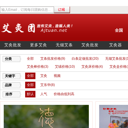
全国
艾灸批发
更多艾灸
无烟艾条
艾灸批发
艾灸器
全部
艾条批发价格(9)
白条定做批发(20)
无烟艾条批发(1
分类
艾灸棒价格(3)
艾绒价格(10)
艾灸床价格(4)
艾灸盒价格(1
全部
艾灸
视频
关键字
全部
艾东华(8)
品牌
默认
人气
价格由低到高
排序