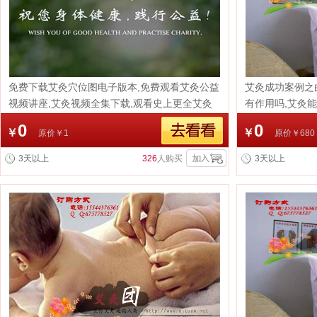
免费下载艾灸穴位图电子版本,免费观看艾灸公益
艾灸成功案例之
视频讲座,艾灸视频全集下载,观看史上更全艾灸
有作用吗,艾灸能
问答!终于被搜集全了艾灸高手
艾叶取太阳真火
0
0
￥
￥
原价￥1
原价￥680
际频道栏目,连
中医中药,获得
3天以上
326
人购买
3天以上